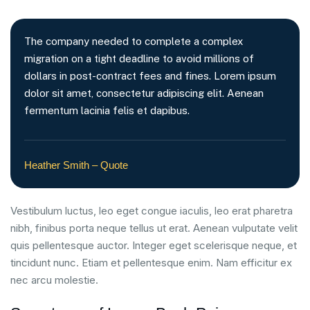
The company needed to complete a complex
migration on a tight deadline to avoid millions of
dollars in post-contract fees and fines. Lorem ipsum
dolor sit amet, consectetur adipiscing elit. Aenean
fermentum lacinia felis et dapibus.
Heather Smith – Quote
Vestibulum luctus, leo eget congue iaculis, leo erat pharetra
nibh, finibus porta neque tellus ut erat. Aenean vulputate velit
quis pellentesque auctor. Integer eget scelerisque neque, et
tincidunt nunc. Etiam et pellentesque enim. Nam efficitur ex
nec arcu molestie.