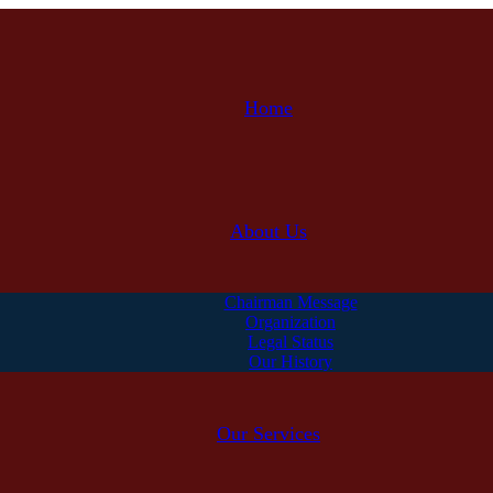
Home
About Us
Chairman Message
Organization
Legal Status
Our History
Our Services