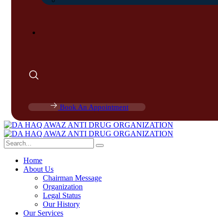
Book An Appointment
Home
About Us
Chairman Message
Organization
Legal Status
Our History
Our Services