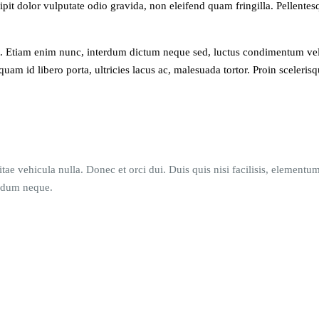
ipit dolor vulputate odio gravida, non eleifend quam fringilla. Pellente
est. Etiam enim nunc, interdum dictum neque sed, luctus condimentum velit
uam id libero porta, ultricies lacus ac, malesuada tortor. Proin sceleris
tae vehicula nulla. Donec et orci dui. Duis quis nisi facilisis, elemen
endum neque.