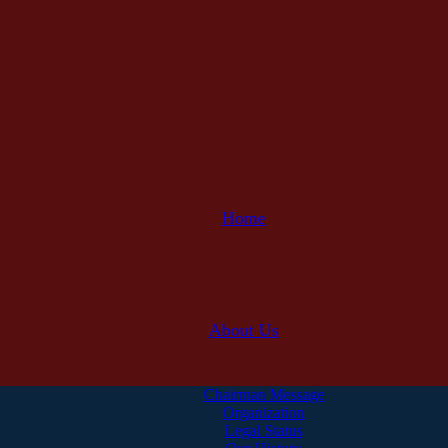
Home
About Us
Chairman Message
Organization
Legal Status